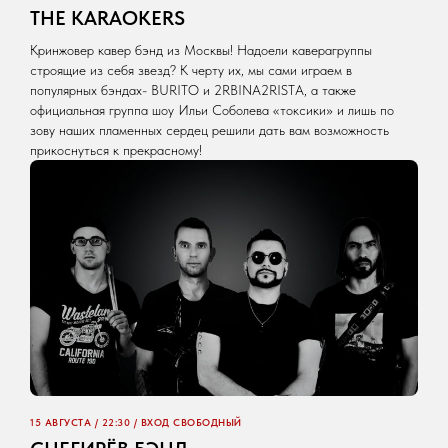
THE KARAOKERS
Кринжовер кавер бэнд из Москвы! Надоели каверагруппы
строящие из себя звезд? К черту их, мы сами играем в
популярных бэндах- BURITO и 2RBINA2RISTA, а также
официальная группа шоу Ильи Соболева «токсики» и лишь по
зову наших пламенных сердец решили дать вам возможность
прикоснуться к прекрасному!
15 АВГУСТА / 22:30 / ВХОД СВОБОДНЫЙ