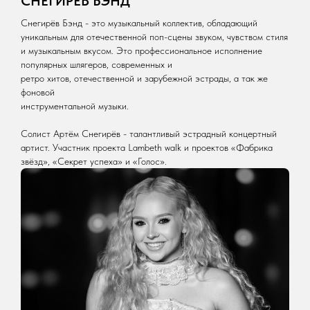
СНЕГИРЁВ БЭНД
Снегирёв Бэнд - это музыкальный коллектив, обладающий
уникальным для отечественной поп-сцены звуком, чувством стиля
и музыкальным вкусом. Это профессиональное исполнение
популярных шлягеров, современных и
ретро хитов, отечественной и зарубежной эстрады, а так же
фоновой
инструментальной музыки.
Солист Артём Снегирёв - талантливый эстрадный концертный
артист. Участник проекта Lambeth walk и проектов «Фабрика
звёзд», «Секрет успеха» и «Голос».