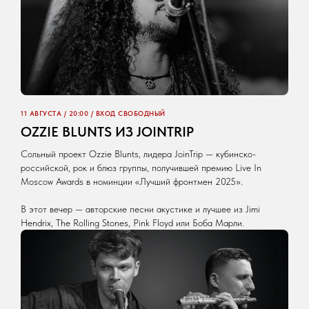
11 АВГУСТА / 20:00 / ВХОД СВОБОДНЫЙ
OZZIE BLUNTS ИЗ JOINTRIP
Сольный проект Ozzie Blunts, лидера JoinTrip — кубинско-
российской, рок и блюз группы, получившей премию Live In
Moscow Awards в номинции «Лучший фронтмен 2025».
В этот вечер — авторские песни акустике и лучшее из Jimi
Hendrix, The Rolling Stones, Pink Floyd или Боба Марли.