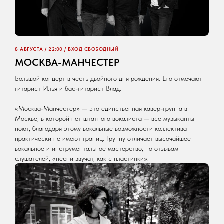
8 АВГУСТА / 22:00 / ВХОД СВОБОДНЫЙ
МОСКВА-МАНЧЕСТЕР
Большой концерт в честь двойного дня рождения. Его отмечают
гитарист Илья и бас-гитарист Влад.
«Москва-Манчестер» — это единственная кавер-группа в
Москве, в которой нет штатного вокалиста — все музыканты
поют, благодаря этому вокальные возможности коллектива
практически не имеют границ. Группу отличает высочайшее
вокальное и инструментальное мастерство, по отзывам
слушателей, «песни звучат, как с пластинки».