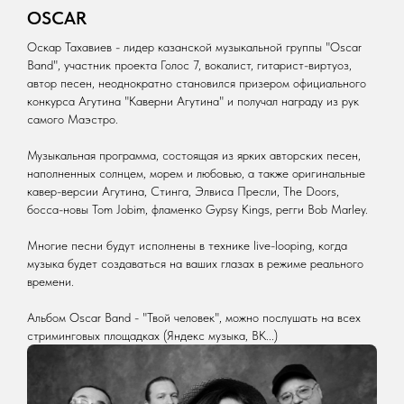
OSCAR
Оскар Тахавиев - лидер казанской музыкальной группы "Oscar
Band", участник проекта Голос 7, вокалист, гитарист-виртуоз,
автор песен, неоднократно становился призером официального
конкурса Агутина "Каверни Агутина" и получал награду из рук
самого Маэстро.
Музыкальная программа, состоящая из ярких авторских песен,
наполненных солнцем, морем и любовью, а также оригинальные
кавер-версии Агутина, Стинга, Элвиса Пресли, The Doors,
босса-новы Tom Jobim, фламенко Gypsy Kings, регги Bob Marley.
Многие песни будут исполнены в технике live-looping, когда
музыка будет создаваться на ваших глазах в режиме реального
времени.
Альбом Oscar Band - "Твой человек", можно послушать на всех
стриминговых площадках (Яндекс музыка, ВК...)