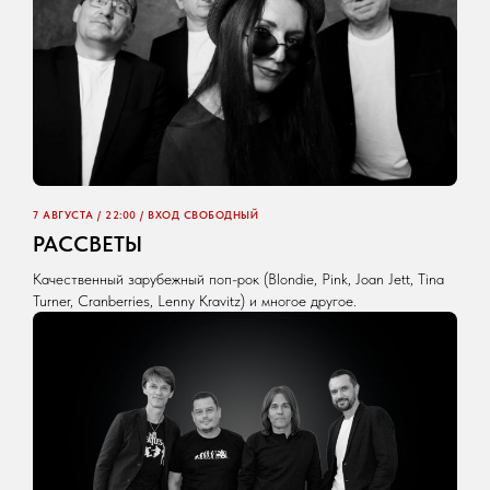
7 АВГУСТА / 22:00 / ВХОД СВОБОДНЫЙ
РАССВЕТЫ
Качественный зарубежный поп-рок (Blondie, Pink, Joan Jett, Tina
Turner, Cranberries, Lenny Kravitz) и многое другое.