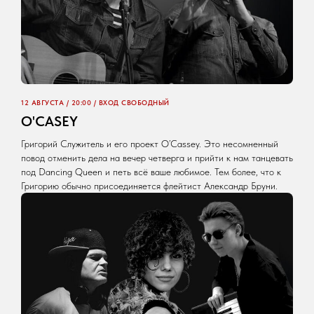
12 АВГУСТА / 20:00 / ВХОД СВОБОДНЫЙ
O'CASEY
Григорий Служитель и его проект O’Cassey. Это несомненный
повод отменить дела на вечер четверга и прийти к нам танцевать
под Dancing Queen и петь всё ваше любимое. Тем более, что к
Григорию обычно присоединяется флейтист Александр Бруни.