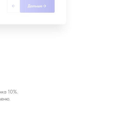
Дальше
нка 10%.
меню.