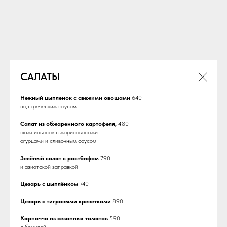
САЛАТЫ
Нежный цыпленок с свежими овощами
640
под греческим соусом
Салат из обжаренного картофеля,
480
шампиньонов с мариноваными
огурцами и сливочным соусом
Зелёный салат с ростбифом
790
и азиатской заправкой
Цезарь с цыплёнком
740
Цезарь с тигровыми креветками
890
Карпаччо из сезонных томатов
590