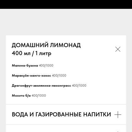
БАРНАЯ КАРТА
ДОМАШНИЙ ЛИМОНАД
400 мл / 1 литр
Малина-бузина
400/1000
Маракуйя-манго-кокос
400/1000
Драгонфрут-земляника-лемонграсс
400/1000
Мохито б/а
400/1000
ВОДА И ГАЗИРОВАННЫЕ НАПИТКИ