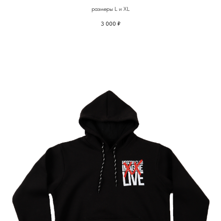
размеры L и XL
3 000
₽