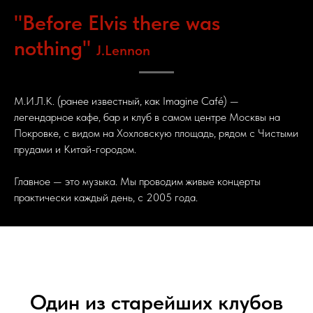
"Before Elvis there was
nothing"
J.Lennon
М.И.Л.К. (ранее известный, как Imagine Café) —
легендарное кафе, бар и клуб в самом центре Москвы на
Покровке, с видом на Хохловскую площадь, рядом с Чистыми
прудами и Китай-городом.
Главное — это музыка. Мы проводим живые концерты
практически каждый день, с 2005 года.
Один из старейших клубов